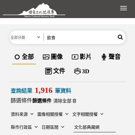
跳到主要內容區塊
展開
分類
關鍵字
搜尋
資料類型
全部
圖像
影片
聲音
文件
3D
1,916
查詢結果
筆資料
篩選條件
清除全部
資料來源
圖像相關授權
文字相關授權
建檔單位
縣市行政區
日期區間