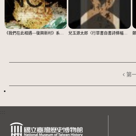
《我們在此相遇—復興新村》系列：〈殘響03〉
兒玉源太郎〈行草書自書詩條幅〉（印本）
第
:::