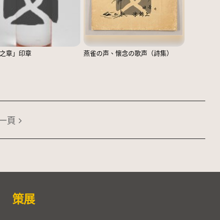
之章」印章
燕雀の声、懐念の歌声（詩集）
一頁
策展