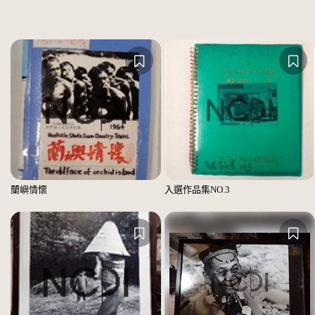
蘭嶼情懷
入選作品集NO.3