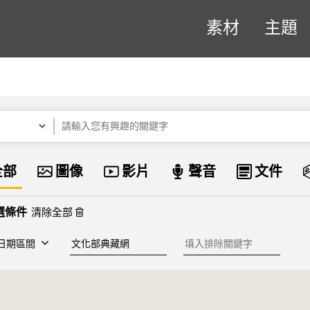
素材
主題
關鍵字
資料類型
全部
圖像
影片
聲音
文件
清除全部
建檔單位
排除關鍵字
日期區間