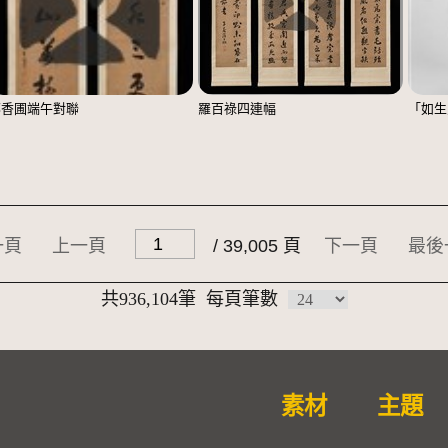
鄭香圃端午對聯
羅百祿四連幅
「如生
一頁
上一頁
/ 39,005 頁
下一頁
最後
共936,104筆
每頁筆數
素材
主題