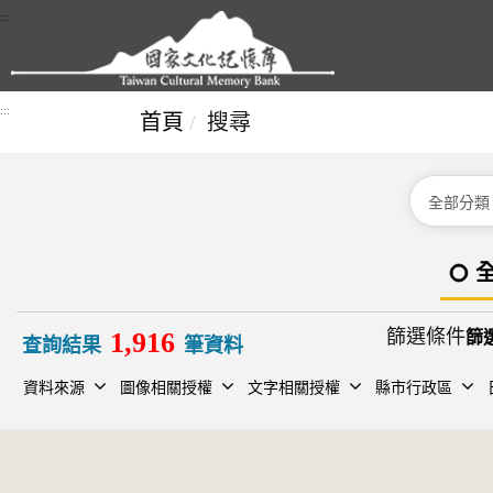
跳到主要內容區塊
:::
:::
首頁
搜尋
分類
篩選條件
1,916
查詢結果
筆資料
資料來源
圖像相關授權
文字相關授權
縣市行政區