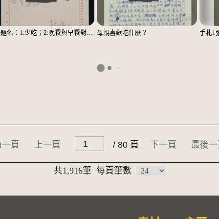
無題名：1.少吃；2.晚餐與早餐對調……；3.主副食對調……；4.多運動
母親喜歡吃什麼？
手札1
第一頁
上一頁
/ 80 頁
下一頁
最後一
共1,916筆
每頁筆數