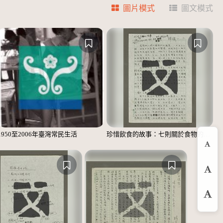
圖片模式
圖文模式
1950至2006年臺灣常民生活
珍惜飲食的故事：七則關於食物的個人、家庭、家族、社會、國族記憶
縮
預
放