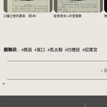
口腹之慾的書寫 （影本）
飲食男女vs天堂極樂
關聯詞
:
#媽祖
#寬口
#馬太鞍
#凹槽狀
#招寶宮
:::