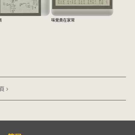
張
味覺貴在家常
頁