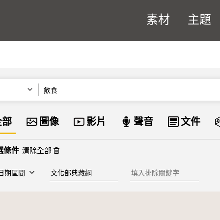
素材
主題
關鍵字
資料類型
全部
圖像
影片
聲音
文件
清除全部
建檔單位
排除關鍵字
日期區間