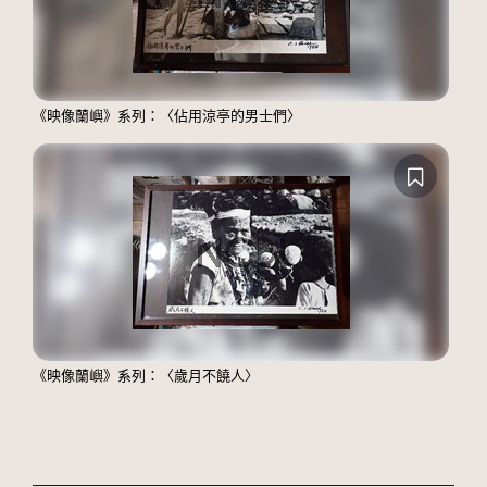
《映像蘭嶼》系列：〈佔用涼亭的男士們〉
《映像蘭嶼》系列：〈歲月不饒人〉