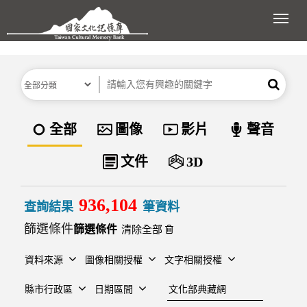
跳到主要內容區塊
展開
分類
關鍵字
搜尋
資料類型
全部
圖像
影片
聲音
文件
3D
936,104
查詢結果
筆資料
篩選條件
清除全部
資料來源
圖像相關授權
文字相關授權
建檔單位
縣市行政區
日期區間