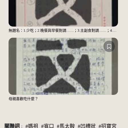
無題名：1.少吃；2.晚餐與早餐對調……；3.主副食對調……；4.多運動
母親喜歡吃什麼？
關聯詞
:
#媽祖
#寬口
#馬太鞍
#凹槽狀
#招寶宮