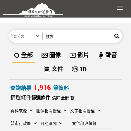
跳到主要內容區塊
展開
分類
關鍵字
搜尋
資料類型
全部
圖像
影片
聲音
文件
3D
1,916
查詢結果
筆資料
篩選條件
清除全部
資料來源
圖像相關授權
文字相關授權
建檔單位
縣市行政區
日期區間