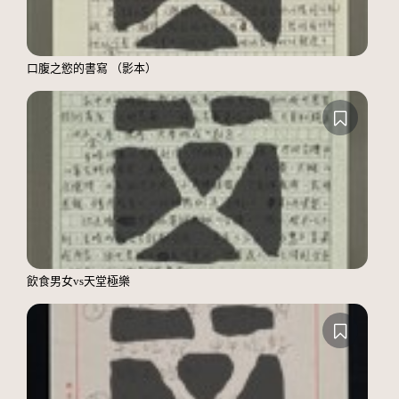
口腹之慾的書寫 （影本）
飲食男女vs天堂極樂