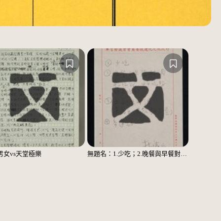
男女vs天堂極樂
無題名：1.少吃；2.晚餐與早餐對調……；3.主副食對調……；4.多運動