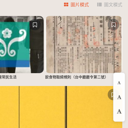
圖片模式
圖文模式
臺灣常民生活
飲食物取締規則（台中廳廳令第二號）
縮
預
放