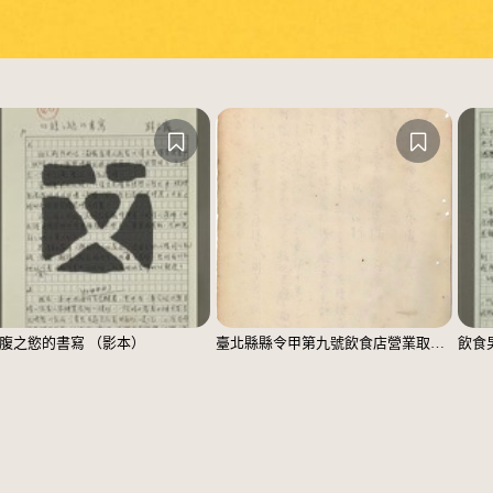
腹之慾的書寫 （影本）
臺北縣縣令甲第九號飲食店營業取締規則
飲食