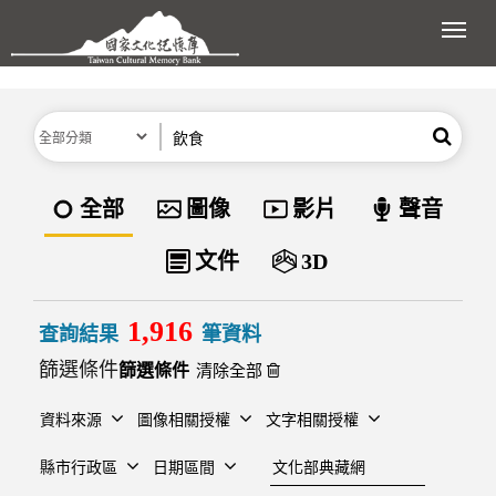
跳到主要內容區塊
展開
分類
關鍵字
搜尋
資料類型
全部
圖像
影片
聲音
文件
3D
1,916
查詢結果
筆資料
篩選條件
清除全部
資料來源
圖像相關授權
文字相關授權
建檔單位
縣市行政區
日期區間