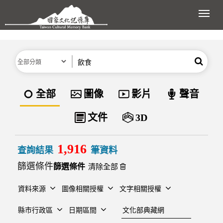
跳到主要內容區塊
展開
分類
關鍵字
搜尋
資料類型
全部
圖像
影片
聲音
文件
3D
1,916
查詢結果
筆資料
篩選條件
清除全部
資料來源
圖像相關授權
文字相關授權
建檔單位
縣市行政區
日期區間