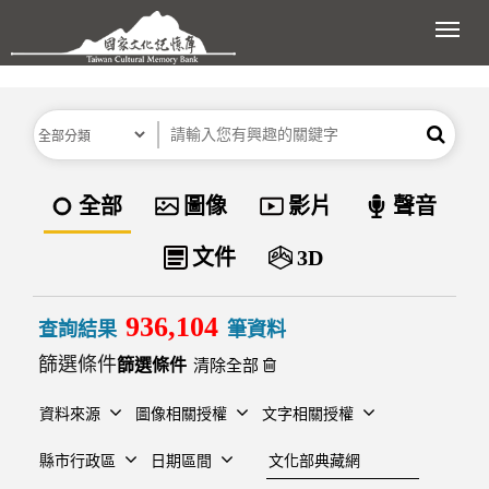
跳到主要內容區塊
展開
分類
關鍵字
搜尋
資料類型
全部
圖像
影片
聲音
文件
3D
936,104
查詢結果
筆資料
篩選條件
清除全部
資料來源
圖像相關授權
文字相關授權
建檔單位
縣市行政區
日期區間