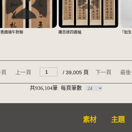
鄭香圃端午對聯
羅百祿四連幅
「如生
一頁
上一頁
/ 39,005 頁
下一頁
最後
共936,104筆
每頁筆數
素材
主題