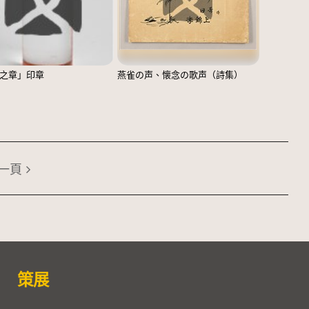
之章」印章
燕雀の声、懐念の歌声（詩集）
一頁
策展