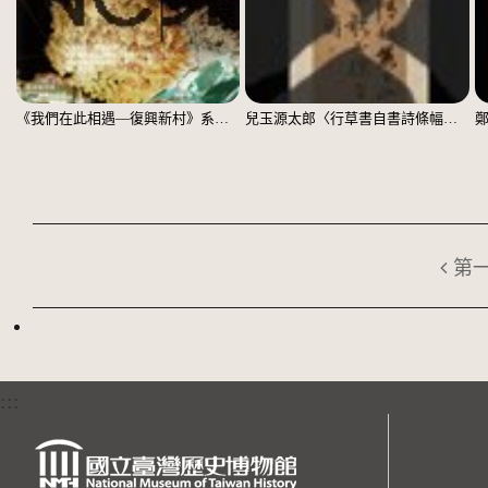
《我們在此相遇—復興新村》系列：〈殘響03〉
兒玉源太郎〈行草書自書詩條幅〉（印本）
第
:::