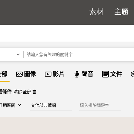
素材
主題
關鍵字
資料類型
全部
圖像
影片
聲音
文件
清除全部
建檔單位
排除關鍵字
日期區間