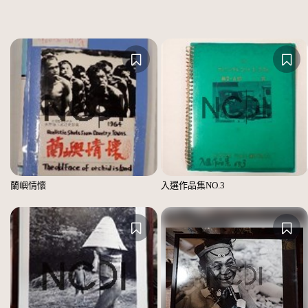
蘭嶼情懷
入選作品集NO.3