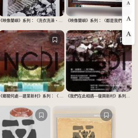
縮
《映像蘭嶼》系列：〈洗衣洗澡、都在這裡〉
《映像蘭嶼》系列：〈都是我們一家人〉
預
放
《鄉關何處—建業新村》系列：〈 邱敬賢04〉
《我們在此相遇—復興新村》系列：〈殘響04〉