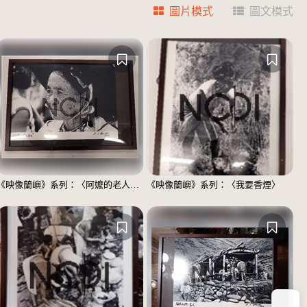
圖片模式
圖文模式
《映像蘭嶼》系列：〈阿嬤的老人斑〉
《映像蘭嶼》系列：〈我要香煙〉