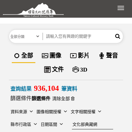
跳到主要內容區塊
展開
分類
關鍵字
搜尋
資料類型
全部
圖像
影片
聲音
文件
3D
936,104
查詢結果
筆資料
篩選條件
清除全部
資料來源
圖像相關授權
文字相關授權
建檔單位
縣市行政區
日期區間