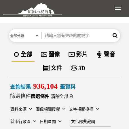
跳到主要內容區塊
展開
分類
關鍵字
搜尋
資料類型
全部
圖像
影片
聲音
文件
3D
936,104
查詢結果
筆資料
篩選條件
清除全部
資料來源
圖像相關授權
文字相關授權
建檔單位
縣市行政區
日期區間