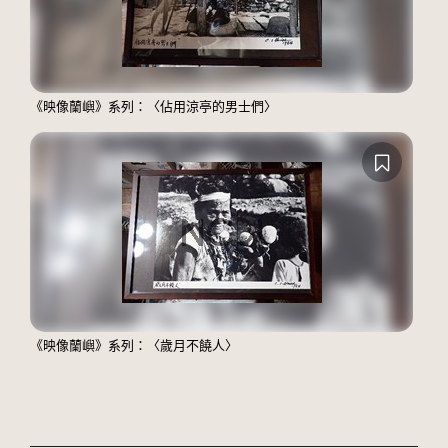
《映像蘭嶼》系列：〈佔用涼亭的男士們〉
《映像蘭嶼》系列：〈歲月不饒人〉