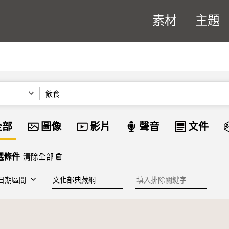
素材
主題
關鍵字
資料類型
全部
圖像
影片
聲音
文件
清除全部
建檔單位
排除關鍵字
日期區間