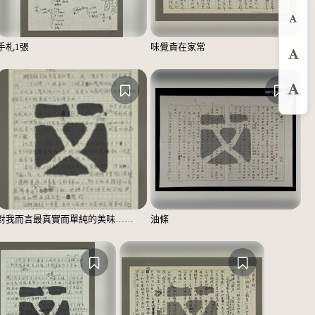
縮
手札1張
味覺貴在家常
預
放
對我而言最真實而單純的美味……
油條