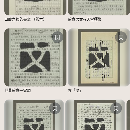
口腹之慾的書寫 （影本）
飲食男女vs天堂極樂
世界飲食一家親
食「淡」