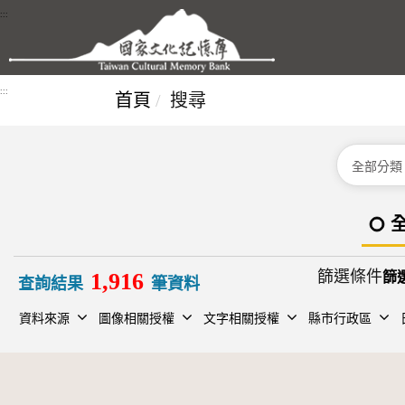
跳到主要內容區塊
:::
:::
首頁
搜尋
分類
篩選條件
1,916
查詢結果
筆資料
資料來源
圖像相關授權
文字相關授權
縣市行政區