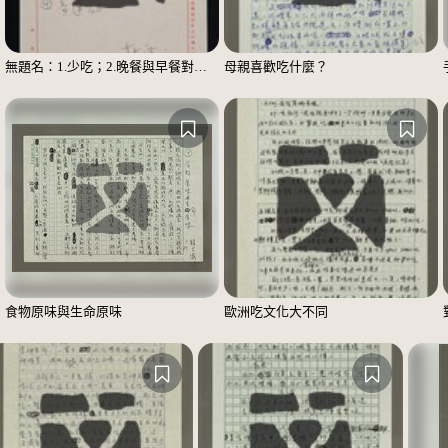
無題名：1.少吃；2.晚餐與早餐對調……；3.主副食對調……；4.多運動
母親喜歡吃什麼？
食物原味與生命原味
歐洲吃文化大不同