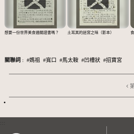
想要一份世界美食通關證書嗎？
土耳其的迷宮之味（影本）
關聯詞
:
#媽祖
#寬口
#馬太鞍
#凹槽狀
#招寶宮
:::