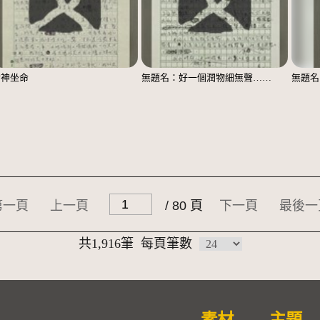
食神坐命
無題名：好一個潤物細無聲……
第一頁
上一頁
/ 80 頁
下一頁
最後一
共1,916筆
每頁筆數