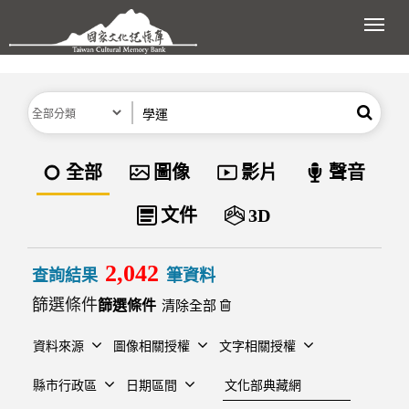
跳到主要內容區塊
展開
分類
關鍵字
搜尋
資料類型
全部
圖像
影片
聲音
文件
3D
2,042
查詢結果
筆資料
篩選條件
清除全部
資料來源
圖像相關授權
文字相關授權
建檔單位
縣市行政區
日期區間