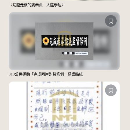
〈荒腔走板的變奏曲—大陸學運〉
318公民運動「完成兩岸監督條例」標語貼紙