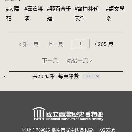
#太陽
#臺灣導
#野百合學
#齊柏林代
#語文學
花
演
運
表作
系
第一頁
上一頁
/ 205 頁
下一頁
最後一頁
共2,042筆
每頁筆數
地址：709025 臺南市安南區長和路一段250號