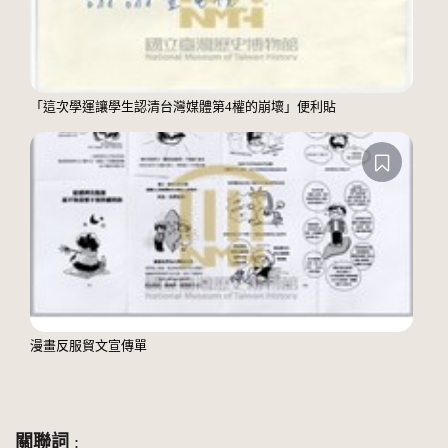
「這次學運讓學生認清台灣媒體第4權的崩壞」便利貼
漫畫反服貿文宣傳單
關聯詞
: