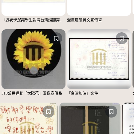
「這次學運讓學生認清台灣媒體第4權的崩壞」便利貼
漫畫反服貿文宣傳單
318公民運動「太陽花」圖像宣傳品
「台灣加油」文件