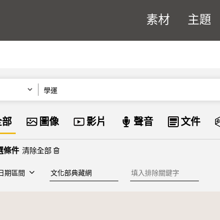
素材
主題
關鍵字
資料類型
全部
圖像
影片
聲音
文件
清除全部
建檔單位
排除關鍵字
日期區間