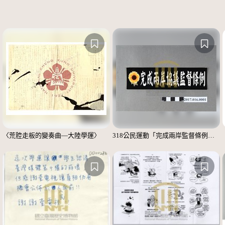
〈荒腔走板的變奏曲—大陸學運〉
318公民運動「完成兩岸監督條例」標語貼紙