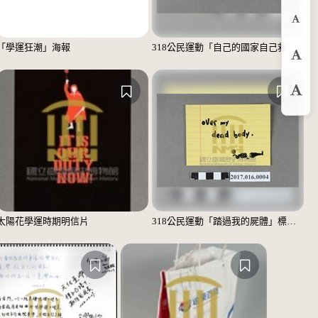
縮
「學運狂潮」海報
318公民運動「自己的國家自己救」標語貼紙
預
放
太陽花學運時期明信片
318公民運動「踏過我的屍體」標語貼紙