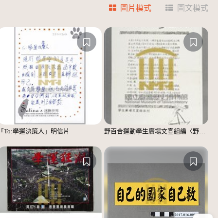
圖片模式
圖文模式
「To:學運決策人」明信片
野百合運動學生廣場文宣組編〈野百合的春天〉宣傳單