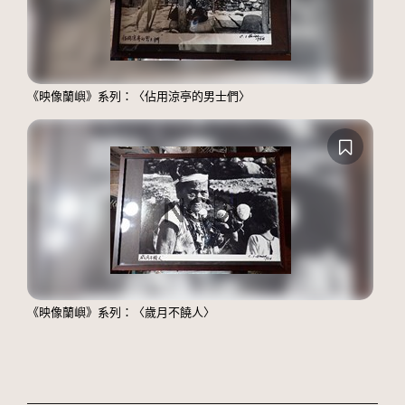
《映像蘭嶼》系列：〈佔用涼亭的男士們〉
《映像蘭嶼》系列：〈歲月不饒人〉