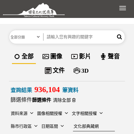
跳到主要內容區塊
展開
分類
關鍵字
搜尋
資料類型
全部
圖像
影片
聲音
文件
3D
936,104
查詢結果
筆資料
篩選條件
清除全部
資料來源
圖像相關授權
文字相關授權
建檔單位
縣市行政區
日期區間