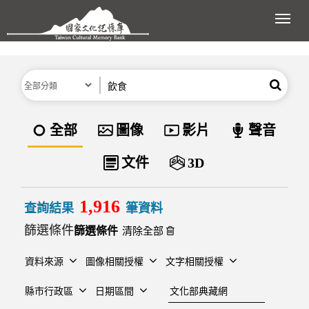
跳到主要內容區塊
展開
分類
關鍵字
搜尋
資料類型
全部
圖像
影片
聲音
文件
3D
1,916
查詢結果
筆資料
篩選條件
清除全部
資料來源
圖像相關授權
文字相關授權
建檔單位
縣市行政區
日期區間