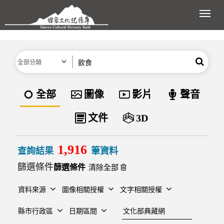
跳到主要內容區塊
展開
分類
關鍵字
搜尋
資料類型
全部
圖像
影片
聲音
文件
3D
1,916
查詢結果
筆資料
篩選條件
清除全部
資料來源
圖像相關授權
文字相關授權
建檔單位
縣市行政區
日期區間