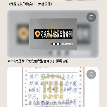
〈荒腔走板的變奏曲—大陸學運〉
318公民運動「完成兩岸監督條例」標語貼紙