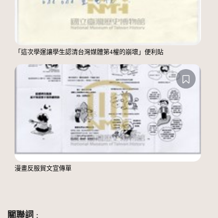
「這次學運讓學生認清台灣媒體第4權的崩壞」便利貼
漫畫反服貿文宣傳單
關聯詞
: