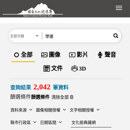
跳到主要內容區塊
展開
分類
關鍵字
搜尋
資料類型
全部
圖像
影片
聲音
文件
3D
2,042
查詢結果
筆資料
篩選條件
清除全部
資料來源
圖像相關授權
文字相關授權
建檔單位
縣市行政區
日期區間