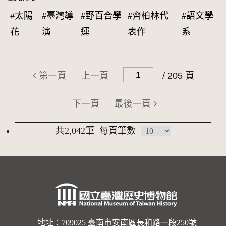
#太陽
#臺灣導
#野百合學
#齊柏林代
#語文學
花
演
運
表作
系
第一頁
上一頁
/ 205 頁
下一頁
最後一頁
共2,042筆
每頁筆數
地址：709025 臺南市安南區長和路一段250號