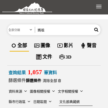
跳到主要內容區塊
展開
分類
關鍵字
搜尋
資料類型
全部
圖像
影片
聲音
文件
3D
1,057
查詢結果
筆資料
篩選條件
清除全部
資料來源
圖像相關授權
文字相關授權
建檔單位
縣市行政區
日期區間