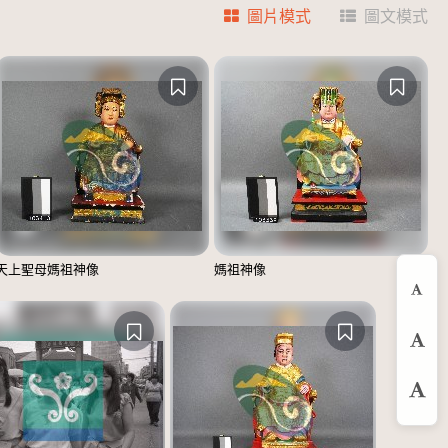
圖片模式
圖文模式
天上聖母媽祖神像
媽祖神像
縮
預
放