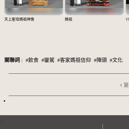
天上聖母媽祖神像
媽祖
1
關聯詞
:
#飲食
#鑾駕
#客家媽祖信仰
#陣頭
#文化
第
:::