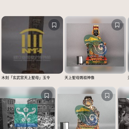
木刻「玄武宮天上聖母」玉令
天上聖母媽祖神像