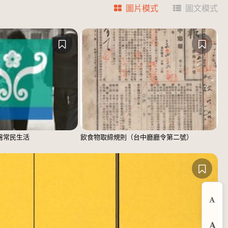
圖片模式
圖文模式
臺灣常民生活
飲食物取締規則（台中廳廳令第二號）
縮