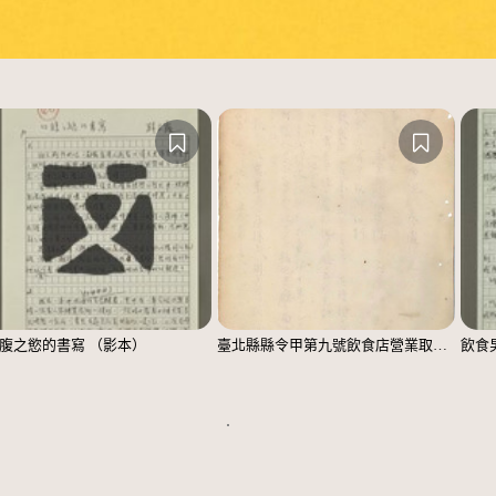
腹之慾的書寫 （影本）
臺北縣縣令甲第九號飲食店營業取締規則
飲食