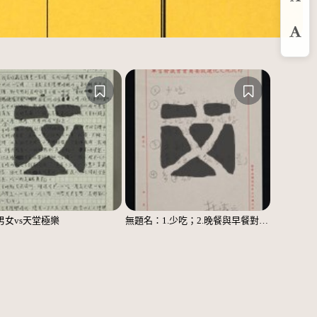
預
放
男女vs天堂極樂
無題名：1.少吃；2.晚餐與早餐對調……；3.主副食對調……；4.多運動