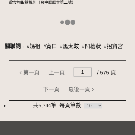
飲食物取締規則（台中廳廳令第二號）
關聯詞
:
#媽祖
#寬口
#馬太鞍
#凹槽狀
#招寶宮
第一頁
上一頁
/ 575 頁
下一頁
最後一頁
共5,744筆
每頁筆數