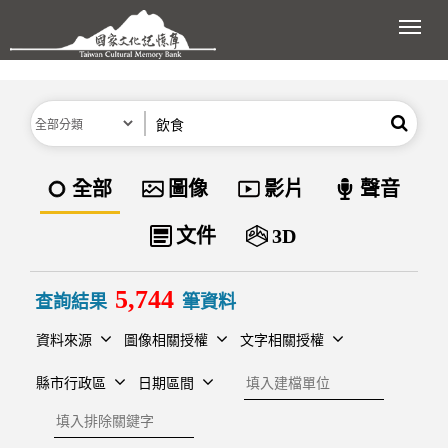
跳到主要內容區塊
展開
分類
關鍵字
搜尋
資料類型
全部
圖像
影片
聲音
文件
3D
5,744
查詢結果
筆資料
資料來源
圖像相關授權
文字相關授權
建檔單位
縣市行政區
日期區間
排除關鍵字