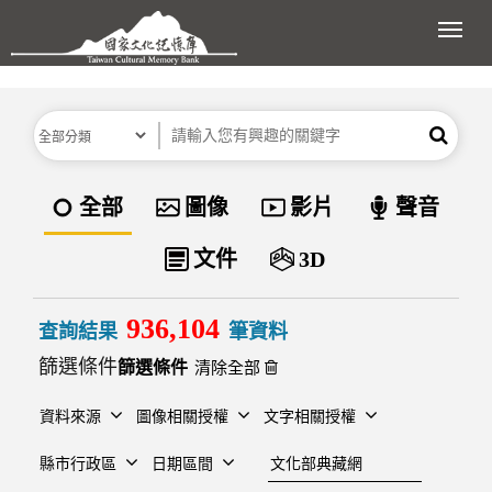
跳到主要內容區塊
展開
分類
關鍵字
搜尋
資料類型
全部
圖像
影片
聲音
文件
3D
936,104
查詢結果
筆資料
篩選條件
清除全部
資料來源
圖像相關授權
文字相關授權
建檔單位
縣市行政區
日期區間