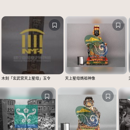
木刻「玄武宮天上聖母」玉令
天上聖母媽祖神像