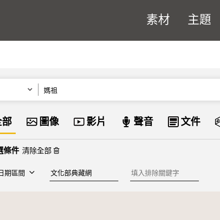
素材
主題
關鍵字
資料類型
全部
圖像
影片
聲音
文件
清除全部
建檔單位
排除關鍵字
日期區間