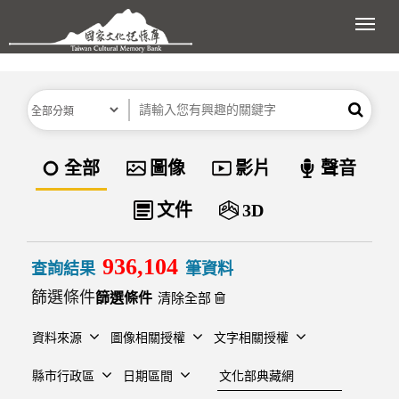
跳到主要內容區塊
展開
分類
關鍵字
搜尋
資料類型
全部
圖像
影片
聲音
文件
3D
936,104
查詢結果
筆資料
篩選條件
清除全部
資料來源
圖像相關授權
文字相關授權
建檔單位
縣市行政區
日期區間