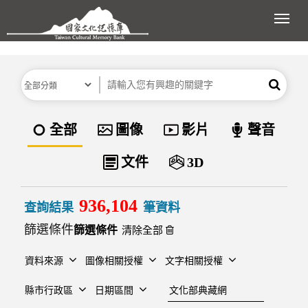
跳到主要內容區塊
展開
分類
關鍵字
搜尋
資料類型
全部
圖像
影片
聲音
文件
3D
936,104
查詢結果
筆資料
篩選條件
清除全部
資料來源
圖像相關授權
文字相關授權
建檔單位
縣市行政區
日期區間