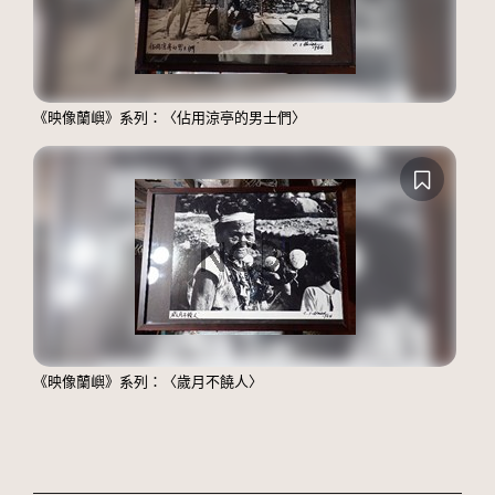
《映像蘭嶼》系列：〈佔用涼亭的男士們〉
《映像蘭嶼》系列：〈歲月不饒人〉