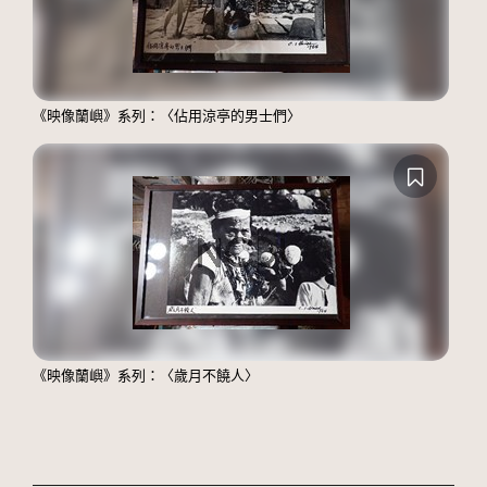
《映像蘭嶼》系列：〈佔用涼亭的男士們〉
《映像蘭嶼》系列：〈歲月不饒人〉