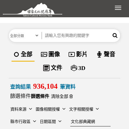
跳到主要內容區塊
展開
分類
關鍵字
搜尋
資料類型
全部
圖像
影片
聲音
文件
3D
936,104
查詢結果
筆資料
篩選條件
清除全部
資料來源
圖像相關授權
文字相關授權
建檔單位
縣市行政區
日期區間