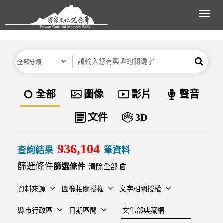
跳到主要內容區塊
展開
分類
關鍵字
搜尋
資料類型
全部
圖像
影片
聲音
文件
3D
936,104
查詢結果
筆資料
篩選條件
清除全部
資料來源
圖像相關授權
文字相關授權
建檔單位
縣市行政區
日期區間