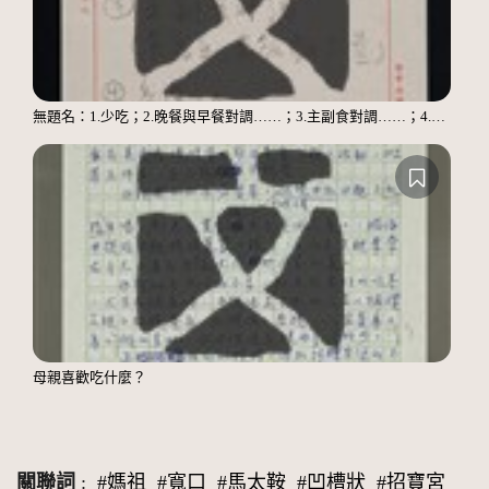
無題名：1.少吃；2.晚餐與早餐對調……；3.主副食對調……；4.多運動
母親喜歡吃什麼？
關聯詞
:
#媽祖
#寬口
#馬太鞍
#凹槽狀
#招寶宮