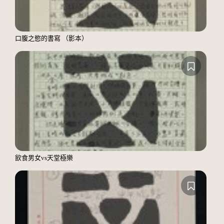
口腹之慾的書寫 （影本）
飲食男女vs天堂極樂