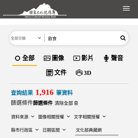
跳到主要內容區塊
展開
分類
關鍵字
搜尋
資料類型
全部
圖像
影片
聲音
文件
3D
1,916
查詢結果
筆資料
篩選條件
清除全部
資料來源
圖像相關授權
文字相關授權
建檔單位
縣市行政區
日期區間