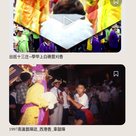
出巡十三庄─學甲上白礁暨刈香
1997南瀛藝陣誌_西港香_車鼓陣