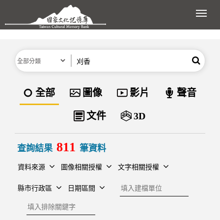
跳到主要內容區塊
展開
分類
關鍵字
搜尋
資料類型
全部
圖像
影片
聲音
文件
3D
811
查詢結果
筆資料
資料來源
圖像相關授權
文字相關授權
建檔單位
縣市行政區
日期區間
排除關鍵字