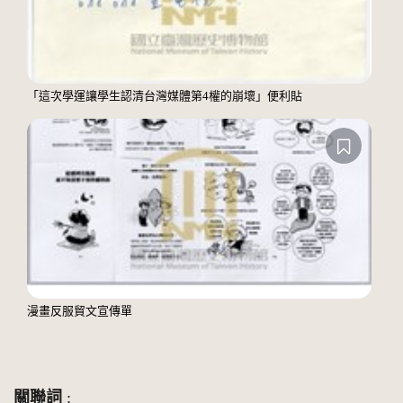
「這次學運讓學生認清台灣媒體第4權的崩壞」便利貼
漫畫反服貿文宣傳單
關聯詞
: