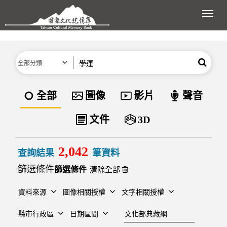
跳到主要內容區塊
展開
分類
關鍵字
搜尋
資料類型
全部
圖像
影片
聲音
文件
3D
2,042
查詢結果
筆資料
篩選條件
清除全部
資料來源
圖像相關授權
文字相關授權
建檔單位
縣市行政區
日期區間