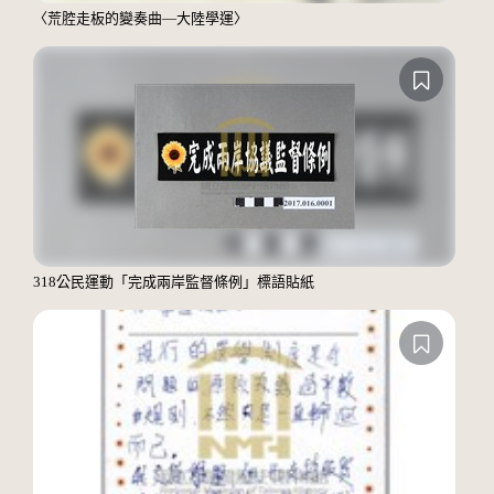
〈荒腔走板的變奏曲—大陸學運〉
318公民運動「完成兩岸監督條例」標語貼紙