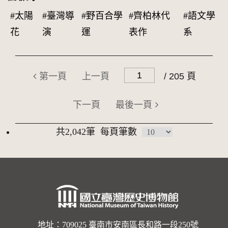
#太陽
#臺灣導
#野百合學
#齊柏林代
#語文學
花
演
運
表作
系
第一頁
上一頁
/ 205 頁
下一頁
最後一頁
共2,042筆
每頁筆數
地址：709025 臺南市安南區長和路一段250號