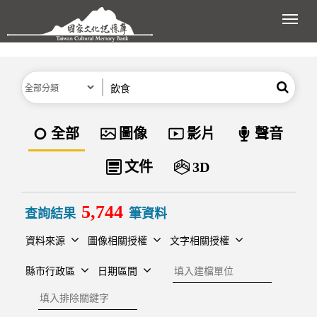
跳到主要內容區塊
展開
分類
關鍵字
搜尋
資料類型
全部
圖像
影片
聲音
文件
3D
5,744
查詢結果
筆資料
資料來源
圖像相關授權
文字相關授權
建檔單位
縣市行政區
日期區間
排除關鍵字