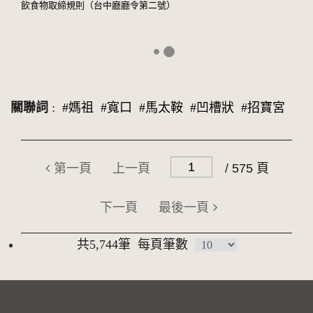
飲食物取締規則（台中廳廳令第二號）
關聯詞
:
#媽祖
#寬口
#馬太鞍
#凹槽狀
#招寶宮
第一頁
上一頁
/ 575 頁
下一頁
最後一頁
共5,744筆
每頁筆數