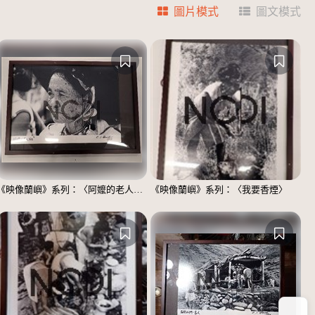
圖片模式
圖文模式
《映像蘭嶼》系列：〈阿嬤的老人斑〉
《映像蘭嶼》系列：〈我要香煙〉