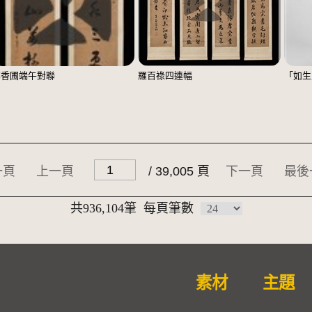
鄭香圃端午對聯
羅百祿四連幅
「如生
一頁
上一頁
/ 39,005 頁
下一頁
最後
共936,104筆
每頁筆數
素材
主題