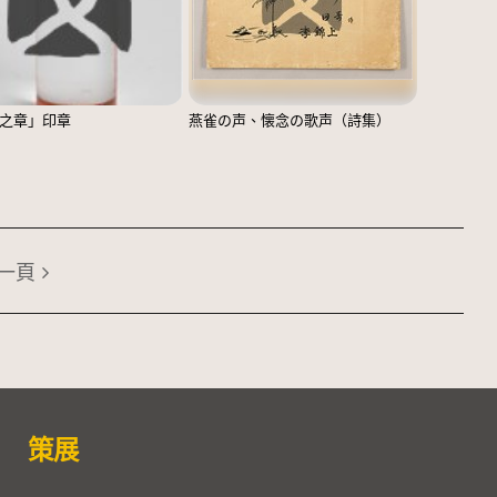
之章」印章
燕雀の声、懐念の歌声（詩集）
一頁
策展