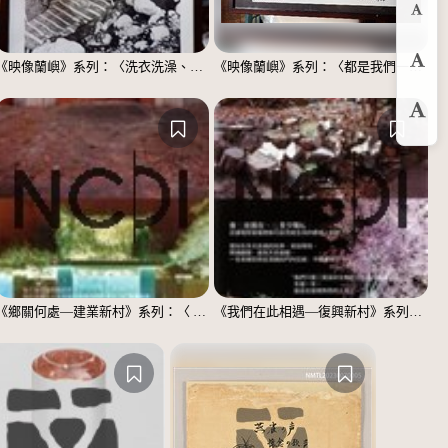
縮
《映像蘭嶼》系列：〈洗衣洗澡、都在這裡〉
《映像蘭嶼》系列：〈都是我們一家人〉
預
放
《鄉關何處—建業新村》系列：〈 邱敬賢04〉
《我們在此相遇—復興新村》系列：〈殘響04〉