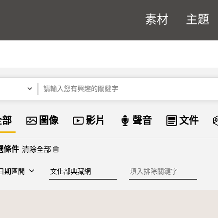
素材
主題
關鍵字
資料類型
全部
圖像
影片
聲音
文件
清除全部
建檔單位
排除關鍵字
日期區間