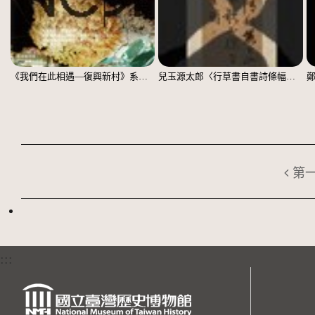
《我們在此相遇—復興新村》系列：〈殘響03〉
兒玉源太郎〈行草書自書詩條幅〉（印本）
第
:::