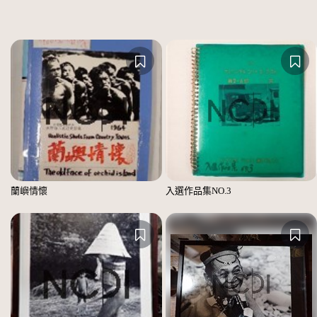
蘭嶼情懷
入選作品集NO.3