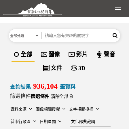
跳到主要內容區塊
展開
分類
關鍵字
搜尋
資料類型
全部
圖像
影片
聲音
文件
3D
936,104
查詢結果
筆資料
篩選條件
清除全部
資料來源
圖像相關授權
文字相關授權
建檔單位
縣市行政區
日期區間