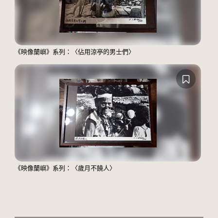
《映像蘭嶼》系列：〈佔用涼亭的男士們〉
《映像蘭嶼》系列：〈歲月不饒人〉