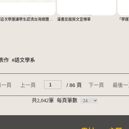
「這次學運讓學生認清台灣媒體第4權的崩壞」便利貼
漫畫反服貿文宣傳單
「學運
表作
#語文學系
第一頁
上一頁
/ 86 頁
下一頁
最後一
共2,042筆
每頁筆數