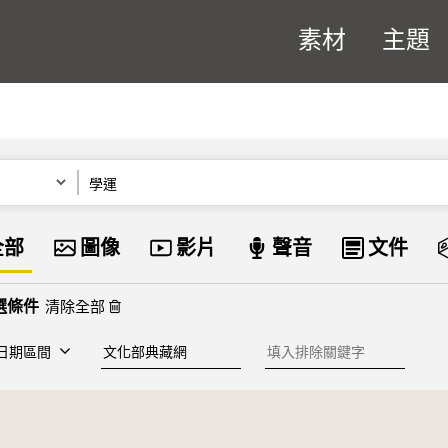
素材
主題
關鍵字
資料類型
全部
圖像
影片
聲音
文件
清除全部
建檔單位
排除關鍵字
日期區間