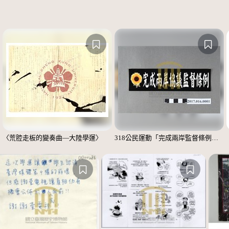
〈荒腔走板的變奏曲—大陸學運〉
318公民運動「完成兩岸監督條例」標語貼紙