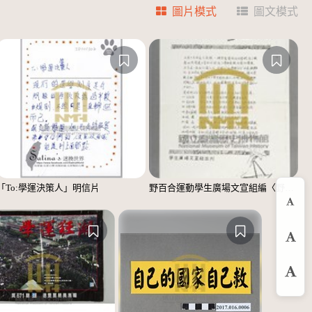
圖片模式
圖文模式
「To:學運決策人」明信片
野百合運動學生廣場文宣組編〈野百合的春天〉宣傳單
縮
預
放