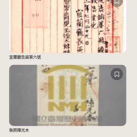
宜蘭廳告諭第六號
執照陳光木