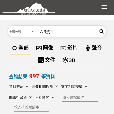
跳到主要內容區塊
展開
分類
關鍵字
搜尋
資料類型
全部
圖像
影片
聲音
文件
3D
997
查詢結果
筆資料
資料來源
圖像相關授權
文字相關授權
建檔單位
縣市行政區
日期區間
排除關鍵字