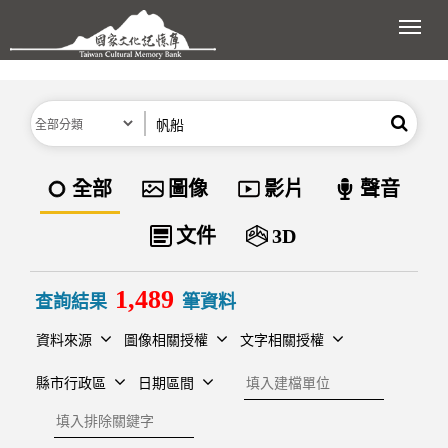
跳到主要內容區塊
展開
分類
關鍵字
搜尋
資料類型
全部
圖像
影片
聲音
文件
3D
1,489
查詢結果
筆資料
資料來源
圖像相關授權
文字相關授權
建檔單位
縣市行政區
日期區間
排除關鍵字