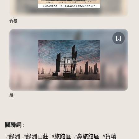
竹筏
船
關聯詞
:
#綠洲
#綠洲山莊
#旅館區
#鼻旅館區
#貨輪