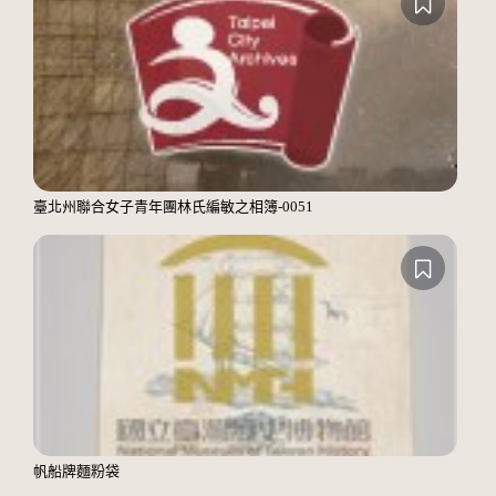
臺北州聯合女子青年團林氏編敏之相簿-0051
帆船牌麵粉袋