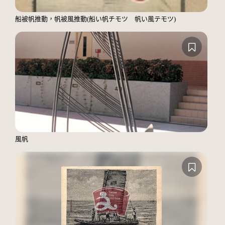
船被帆推動，帆被風推動(船い帆チモツ 帆い風テモツ)
風帆