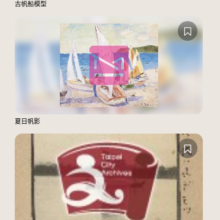
古帆船模型
夏日帆影