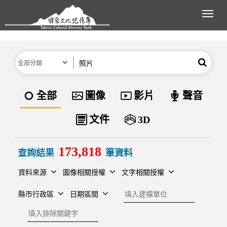
跳到主要內容區塊
展開
分類
關鍵字
搜尋
資料類型
全部
圖像
影片
聲音
文件
3D
173,818
查詢結果
筆資料
資料來源
圖像相關授權
文字相關授權
建檔單位
縣市行政區
日期區間
排除關鍵字