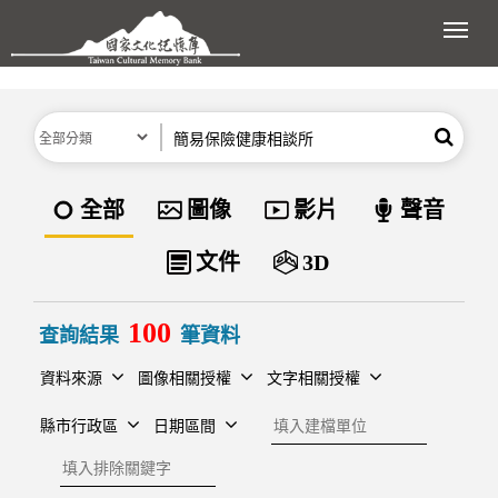
跳到主要內容區塊
展開
分類
關鍵字
搜尋
資料類型
全部
圖像
影片
聲音
文件
3D
100
查詢結果
筆資料
資料來源
圖像相關授權
文字相關授權
建檔單位
縣市行政區
日期區間
排除關鍵字