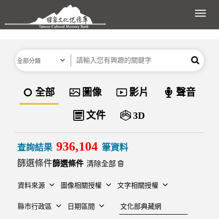
跳到主要內容區塊
展開
分類
關鍵字
搜尋
資料類型
全部
圖像
影片
聲音
文件
3D
936,104
查詢結果
筆資料
篩選條件
清除全部
資料來源
圖像相關授權
文字相關授權
建檔單位
縣市行政區
日期區間