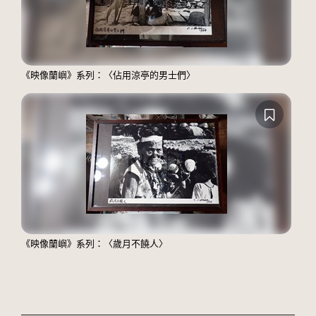
《映像蘭嶼》系列：〈佔用涼亭的男士們〉
《映像蘭嶼》系列：〈歲月不饒人〉