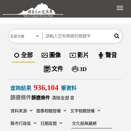
跳到主要內容區塊
展開
分類
關鍵字
搜尋
資料類型
全部
圖像
影片
聲音
文件
3D
936,104
查詢結果
筆資料
篩選條件
清除全部
資料來源
圖像相關授權
文字相關授權
建檔單位
縣市行政區
日期區間