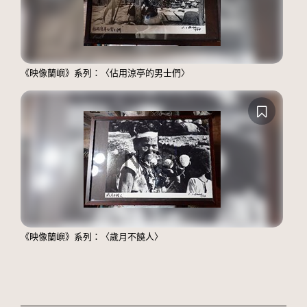
《映像蘭嶼》系列：〈佔用涼亭的男士們〉
《映像蘭嶼》系列：〈歲月不饒人〉