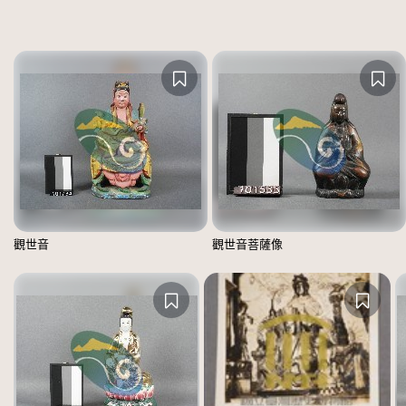
觀世音
觀世音菩薩像