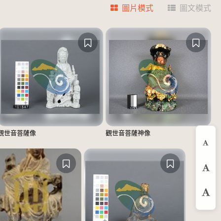
圖片模式
圖文模式
觀世音菩薩像
觀世音菩薩神像
縮
預
放