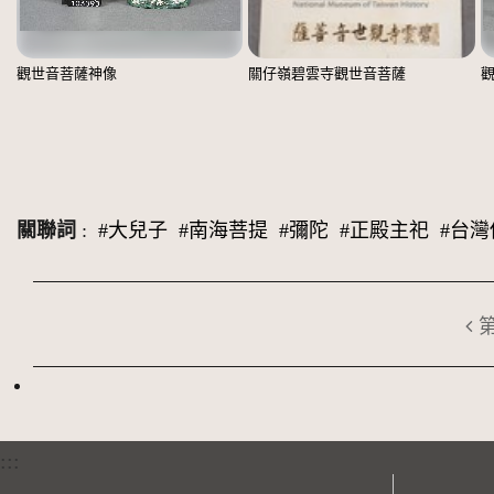
觀世音菩薩神像
關仔嶺碧雲寺觀世音菩薩
關聯詞
:
#大兒子
#南海菩提
#彌陀
#正殿主祀
#台灣
:::