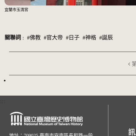
埔里地母廟─乾元殿
宜蘭市玉清宮
關聯詞
:
#佛教
#官大帝
#日子
#神格
#誕辰