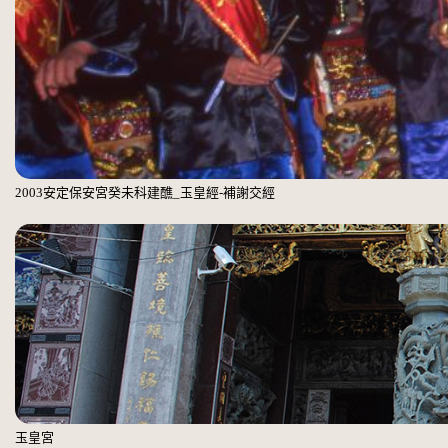
2003安定保安宮癸未科建醮_玉皇經-補謝交經
玉皇宮