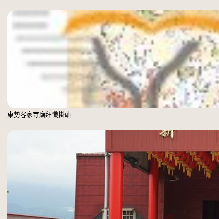
東勢客家寺廟拜懺掛軸