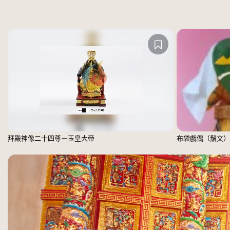
拜殿神像二十四尊－玉皇大帝
布袋戲偶（鬚文）