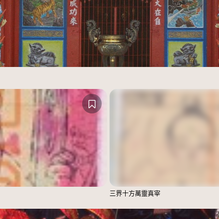
三界十方萬靈真宰