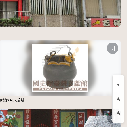
縮
錫製四耳天公爐
預
放