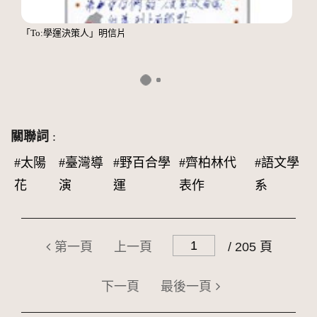
「To:學運決策人」明信片
關聯詞
:
#太陽
#臺灣導
#野百合學
#齊柏林代
#語文學
花
演
運
表作
系
第一頁
上一頁
/ 205 頁
下一頁
最後一頁