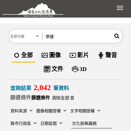
跳到主要內容區塊
展開
分類
關鍵字
搜尋
資料類型
全部
圖像
影片
聲音
文件
3D
2,042
查詢結果
筆資料
篩選條件
清除全部
資料來源
圖像相關授權
文字相關授權
建檔單位
縣市行政區
日期區間