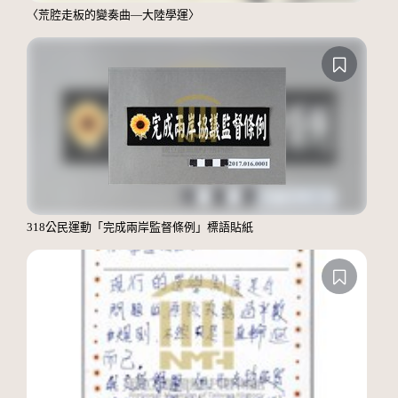
〈荒腔走板的變奏曲—大陸學運〉
318公民運動「完成兩岸監督條例」標語貼紙