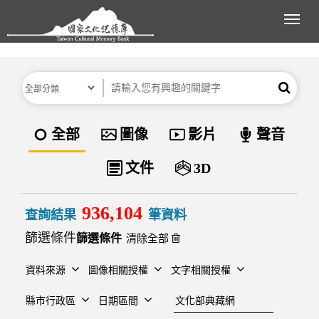
跳到主要內容區塊
展開
分類
關鍵字
搜尋
資料類型
全部
圖像
影片
聲音
文件
3D
936,104
查詢結果
筆資料
篩選條件
清除全部
資料來源
圖像相關授權
文字相關授權
建檔單位
縣市行政區
日期區間