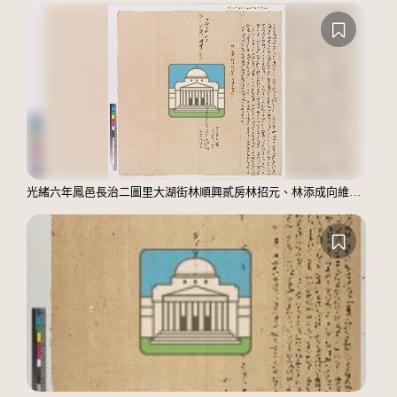
光緒六年鳳邑長治二圖里大湖街林順興貳房林招元、林添成向維新里竹仔港蘇陀立賣杜絕盡根契