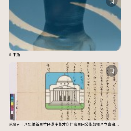
山中瓶
乾隆五十八年維新里竹仔港庄黃才向仁壽里阿公街郭振合立賣盡絕契