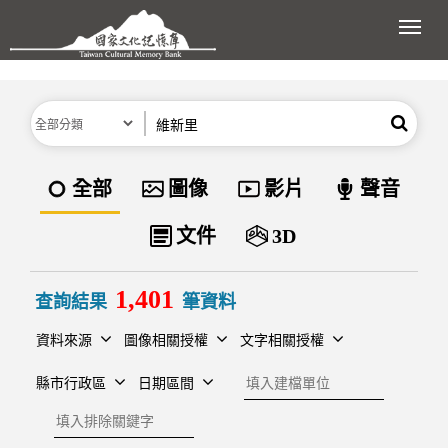
跳到主要內容區塊
展開
分類
關鍵字
搜尋
資料類型
全部
圖像
影片
聲音
文件
3D
1,401
查詢結果
筆資料
資料來源
圖像相關授權
文字相關授權
建檔單位
縣市行政區
日期區間
排除關鍵字