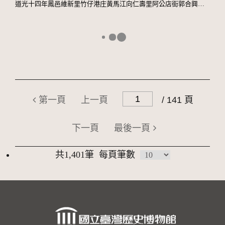
道光十四年鳳邑維新里竹仔港庄黃馬江向仁壽里阿公店街郭合興立找賣杜盡絕契
第一頁
上一頁
/ 141 頁
下一頁
最後一頁
共1,401筆
每頁筆數