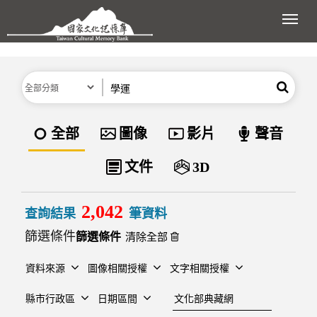
跳到主要內容區塊
展開
分類
關鍵字
搜尋
資料類型
全部
圖像
影片
聲音
文件
3D
2,042
查詢結果
筆資料
篩選條件
清除全部
資料來源
圖像相關授權
文字相關授權
建檔單位
縣市行政區
日期區間