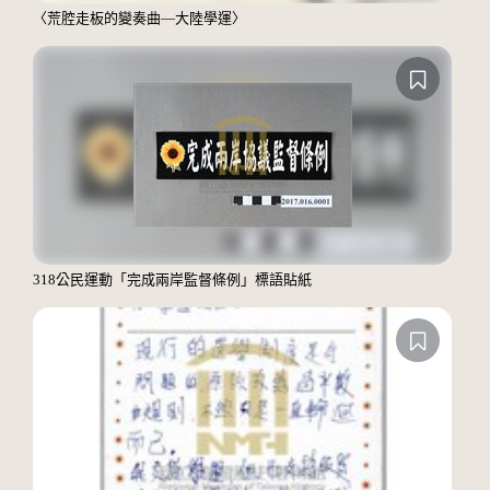
〈荒腔走板的變奏曲—大陸學運〉
318公民運動「完成兩岸監督條例」標語貼紙