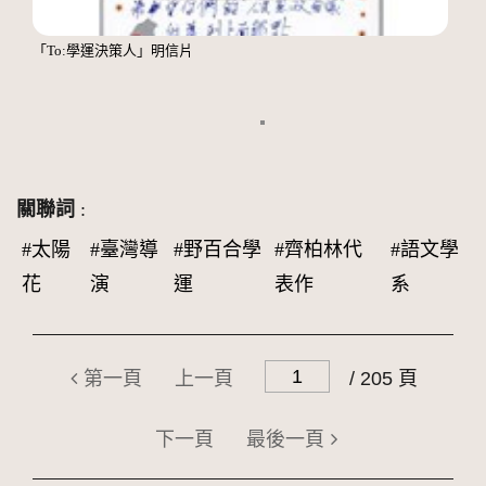
「To:學運決策人」明信片
關聯詞
:
#太陽
#臺灣導
#野百合學
#齊柏林代
#語文學
花
演
運
表作
系
第一頁
上一頁
/ 205 頁
下一頁
最後一頁