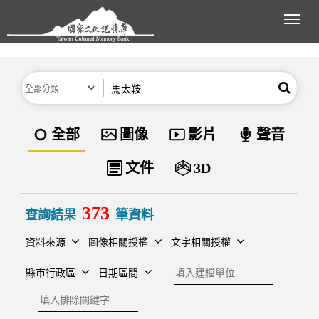
跳到主要內容區塊
展開
分類
關鍵字
搜尋
資料類型
全部
圖像
影片
聲音
文件
3D
373
查詢結果
筆資料
資料來源
圖像相關授權
文字相關授權
建檔單位
縣市行政區
日期區間
排除關鍵字