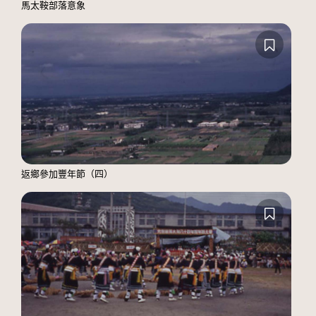
馬太鞍部落意象
返鄉參加豐年節（四）