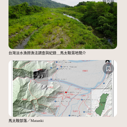
台灣淡水漁撈漁法調查與紀錄＿馬太鞍濕地簡介
馬太鞍部落／Matanki