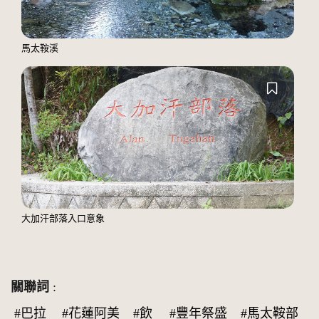
馬太鞍溪
大加汗部落入口意象
關聯詞
:
#巴拉
#花蓮阿美
#飲
#豐年祭盛
#馬太鞍部