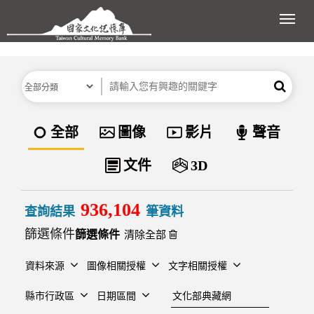
跳到主要內容區塊
展開
分類
關鍵字
搜尋
資料類型
全部
圖像
影片
聲音
文件
3D
936,104
查詢結果
筆資料
篩選條件
清除全部
資料來源
圖像相關授權
文字相關授權
建檔單位
縣市行政區
日期區間