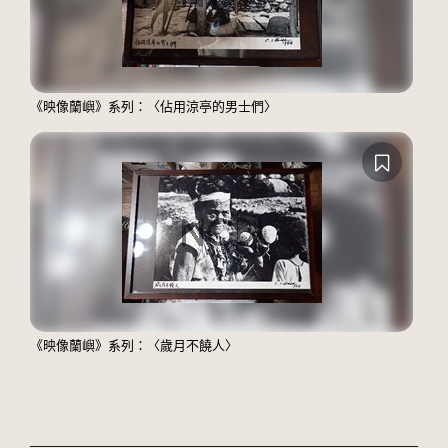
《映像蘭嶼》系列：〈佔用涼亭的男士們〉
《映像蘭嶼》系列：〈歲月不饒人〉